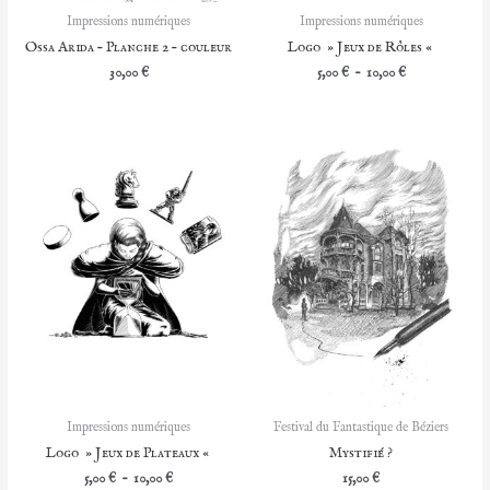
Impressions numériques
Impressions numériques
Ossa Arida – Planche 2 – couleur
Logo » Jeux de Rôles «
Plage
30,00
€
5,00
€
–
10,00
€
de
prix :
5,00 €
à
10,00 €
Impressions numériques
Festival du Fantastique de Béziers
Logo » Jeux de Plateaux «
Mystifié ?
Plage
5,00
€
–
10,00
€
15,00
€