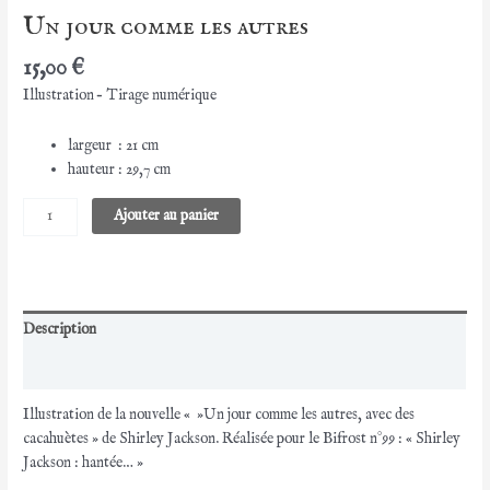
Un jour comme les autres
15,00
€
Illustration – Tirage numérique
largeur : 21 cm
hauteur : 29,7 cm
quantité
Ajouter au panier
de
Un
jour
comme
les
Description
autres
Avis (0)
Illustration de la nouvelle « »Un jour comme les autres, avec des
cacahuètes » de Shirley Jackson. Réalisée pour le Bifrost n°99 : « Shirley
Jackson : hantée… »