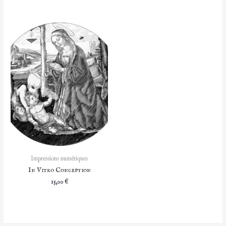
de
prix :
5,00 €
à
10,00 €
Impressions numériques
In Vitro Conception
15,00
€