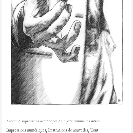
Accueil
/
Impressions numériques
/ Un jour comme les autres
Impressions numériques
,
llustrations de nouvelles
,
Tout