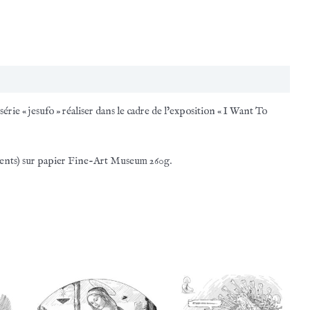
L'incrédulité
de
Docteur
Thomas
érie « jesufo » réaliser dans le cadre de l’exposition « I Want To
gments) sur papier Fine-Art Museum 260g.