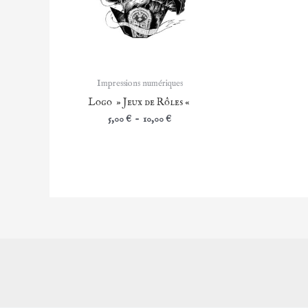
Impressions numériques
Logo » Jeux de Rôles «
Plage
5,00
€
–
10,00
€
de
prix :
5,00 €
à
10,00 €