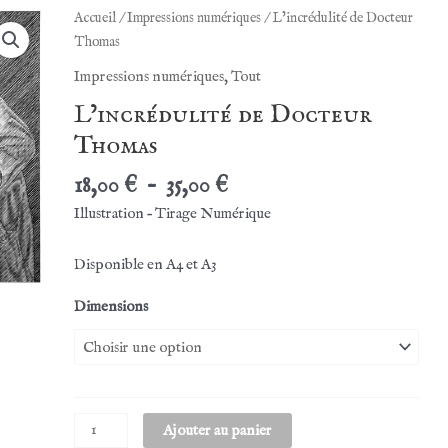
Accueil
/
Impressions numériques
/ L’incrédulité de Docteur
Thomas
Impressions numériques
,
Tout
L’incrédulité de Docteur
Thomas
Plage
18,00
€
–
35,00
€
de
Illustration – Tirage Numérique
prix :
18,00 €
Disponible en A4 et A3
à
35,00 €
Dimensions
quantité
Ajouter au panier
de