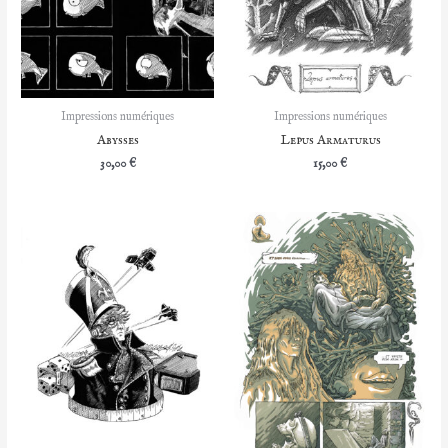
Impressions numériques
Impressions numériques
Abysses
Lepus Armaturus
30,00
€
15,00
€