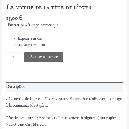
Le mythe de la tête de l’ours
15,00
€
Illustration – Tirage Numérique
largeur : 21 cm
hauteur : 29,7 cm
quantité
Ajouter au panier
de
Le
mythe
de
la
Description
tête
« Le mythe de la tête de l’ours » est une illustration réalisée en hommage
de
à la communauté cataphile.
l'ours
L’article est une impression jet d’encre (encres à pigments) sur papier
Velvet Fine-Art Museum