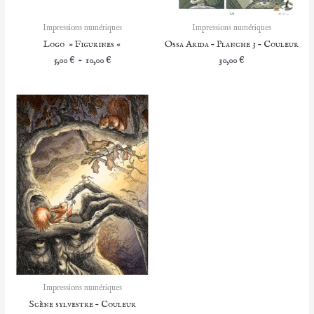
Impressions numériques
Impressions numériques
Logo » Figurines «
Ossa Arida – Planche 3 – Couleur
Plage
5,00
€
–
10,00
€
30,00
€
de
prix :
5,00 €
à
10,00 €
Impressions numériques
Scène sylvestre – Couleur