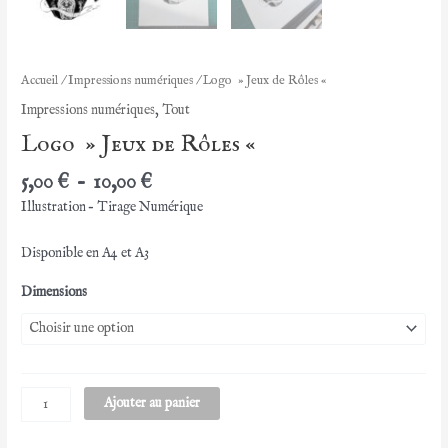
Accueil
/
Impressions numériques
/ Logo » Jeux de Rôles «
Impressions numériques
,
Tout
Logo » Jeux de Rôles «
Plage
5,00
€
–
10,00
€
de
Illustration – Tirage Numérique
prix :
5,00 €
Disponible en A4 et A3
à
10,00 €
Dimensions
quantité
Ajouter au panier
de
Logo