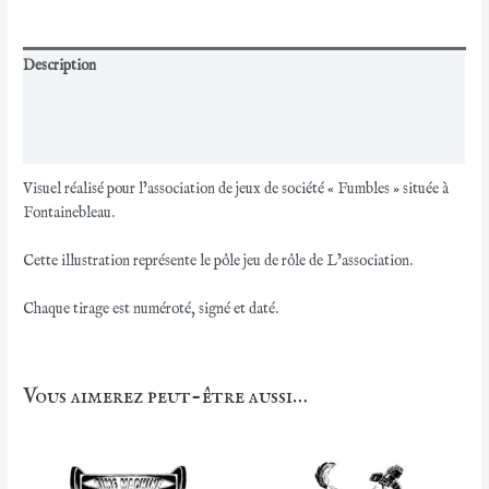
"
Jeux
de
Description
Rôles
Informations complémentaires
"
Avis (0)
Visuel réalisé pour l’association de jeux de société « Fumbles » située à
Fontainebleau.
Cette illustration représente le pôle jeu de rôle de L’association.
Chaque tirage est numéroté, signé et daté.
Vous aimerez peut-être aussi…