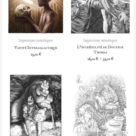
Impressions numériques
Impressions numériques
L’incrédulité de Docteur
Vanité Intergalactique
Thomas
15,00
€
Plage
18,00
€
–
35,00
€
de
prix :
18,00 €
à
35,00 €