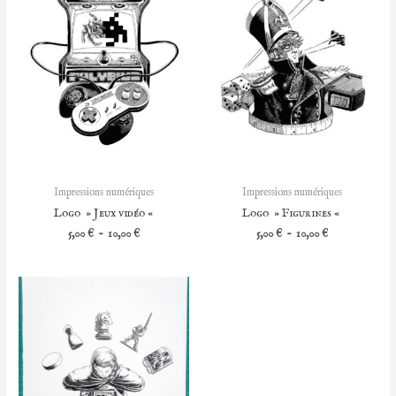
Impressions numériques
Impressions numériques
Logo » Jeux vidéo «
Logo » Figurines «
Plage
Plage
5,00
€
–
10,00
€
5,00
€
–
10,00
€
de
de
prix :
prix :
5,00 €
5,00 €
à
à
10,00 €
10,00 €