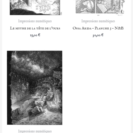
Impressions numériques
Impressions numériques
Le mythe de la tête de l’ours
Ossa Arida – Planche 3 – N&B
15,00
€
30,00
€
Impressions numériques