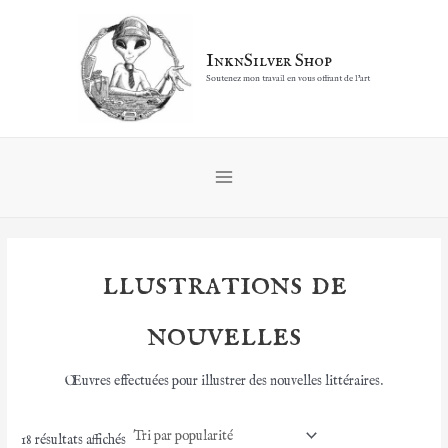
Aller
au
contenu
InknSilver Shop
Soutenez mon travail en vous offrant de l'art
Main
Menu
llustrations de
nouvelles
Œuvres effectuées pour illustrer des nouvelles littéraires.
Trié
18 résultats affichés