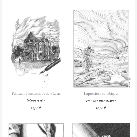
par
popularité
Festival du Fantastique de Béziers
Impressions numériques
Mystifié ?
village enchanté
15,00
€
15,00
€