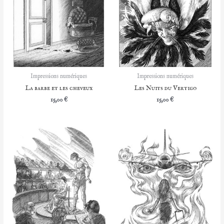
Impressions numériques
Impressions numériques
La barbe et les cheveux
Les Nuits du Vertigo
15,00
€
15,00
€