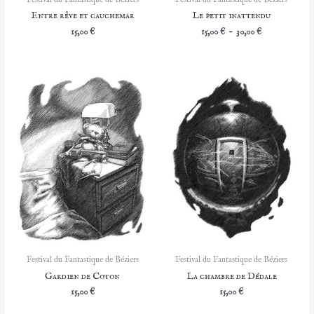
Entre rêve et cauchemar
Le petit inattendu
Plage
15,00
€
15,00
€
–
30,00
€
de
prix :
15,00 €
à
30,00 €
Festival du Fantastique de Béziers
Festival du Fantastique de Béziers
Gardien de Coton
La chambre de Dédale
15,00
€
15,00
€