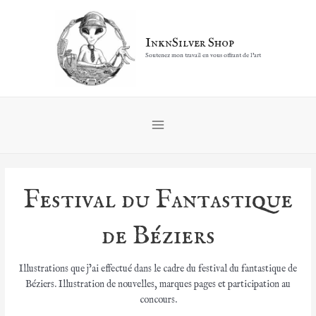
Aller
au
contenu
InknSilver Shop
Soutenez mon travail en vous offrant de l'art
Main
Menu
Festival du Fantastique
de Béziers
Illustrations que j’ai effectué dans le cadre du festival du fantastique de
Béziers. Illustration de nouvelles, marques pages et participation au
concours.