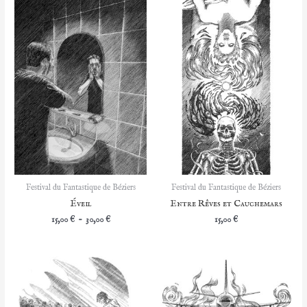
Festival du Fantastique de Béziers
Festival du Fantastique de Béziers
Éveil
Entre Rêves et Cauchemars
Plage
15,00
€
–
30,00
€
15,00
€
de
prix :
15,00 €
à
30,00 €