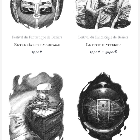
Festival du Fantastique de Béziers
Festival du Fantastique de Béziers
Entre rêve et cauchemar
Le petit inattendu
Plage
15,00
€
15,00
€
–
30,00
€
de
prix :
15,00 €
à
30,00 €