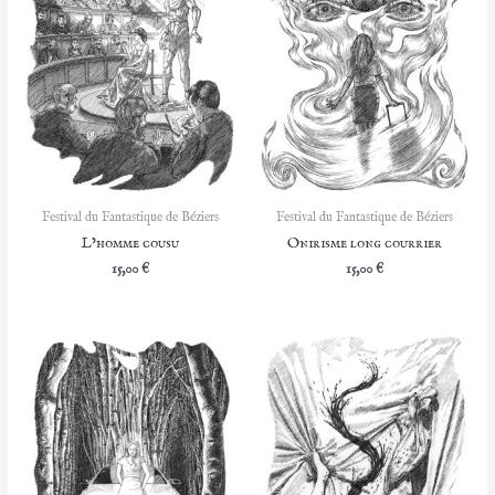
Festival du Fantastique de Béziers
Festival du Fantastique de Béziers
L’homme cousu
Onirisme long courrier
15,00
€
15,00
€