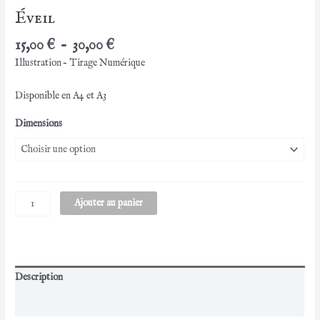
Éveil
Plage
15,00
€
–
30,00
€
de
Illustration – Tirage Numérique
prix :
15,00 €
Disponible en A4 et A3
à
30,00 €
Dimensions
quantité
Ajouter au panier
de
Éveil
Description
Informations complémentaires