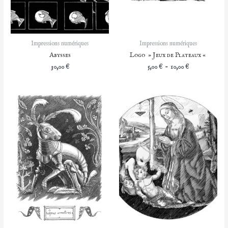
Impressions numériques
Impressions numériques
Abysses
Logo » Jeux de Plateaux «
Plage
30,00
€
5,00
€
–
10,00
€
de
prix :
5,00 €
à
10,00 €