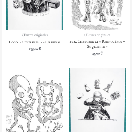
Œuvres originales
Œuvres originales
2024 Inktober 21 « Rhinocéros +
Logo » Figurines » – Original
Squelette »
175,00
€
45,00
€