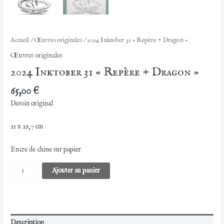
Accueil
/
Œuvres originales
/ 2024 Inktober 31 « Repère + Dragon »
Œuvres originales
2024 Inktober 31 « Repère + Dragon »
65,00
€
Dessin original
21 x 29,7 cm
Encre de chine sur papier
quantité
Ajouter au panier
de
2024
Inktober
31
"Repère
Description