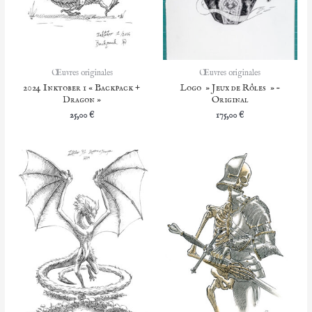
Œuvres originales
Œuvres originales
2024 Inktober 1 « Backpack +
Logo » Jeux de Rôles » –
Dragon »
Original
25,00
€
175,00
€