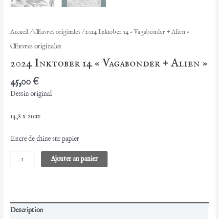
Accueil
/
Œuvres originales
/ 2024 Inktober 14 « Vagabonder + Alien »
Œuvres originales
2024 Inktober 14 « Vagabonder + Alien »
45,00
€
Dessin original
14,8 x 21cm
Encre de chine sur papier
quantité
Ajouter au panier
de
2024
Inktober
14
"Vagabonder
Description