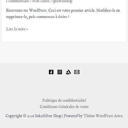
1 commentaire
/
Non classé
/
quentinshop
Bienvenue sur WordPress. Ceci est votre premier article. Modifiez-le ou
supprimez-le, puis commencez à écrire !
Bonjour
Lire la suite »
tout
le
monde !
Politique de confidentialité
Conditions Générales de vente
Copyright © 2026 InknSilver Shop | Powered by
Thème WordPress Astra