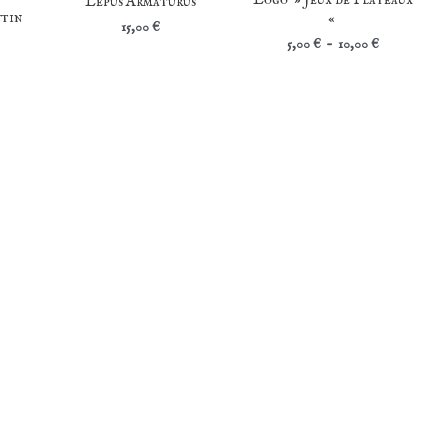
Lepus Armaturus
ntin
«
15,00
€
Plage
5,00
€
–
10,00
€
de
prix :
5,00 €
à
10,00 €