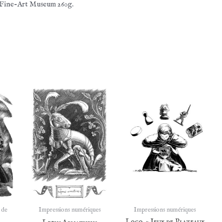
er Fine-Art Museum 260g.
 de
Impressions numériques
Impressions numériques
Logo » Jeux de Plateaux