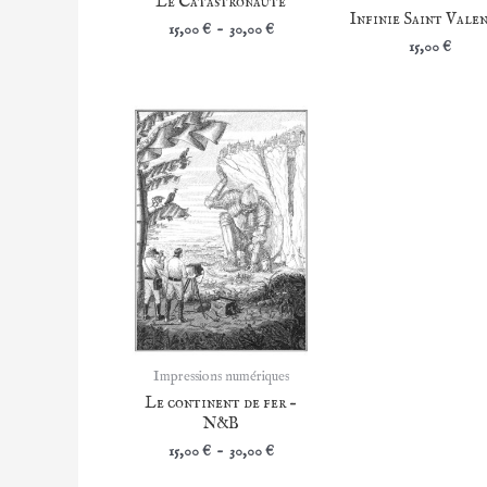
Le Catastronaute
Infinie Saint Vale
Plage
15,00
€
–
30,00
€
de
15,00
€
prix :
15,00 €
à
30,00 €
Impressions numériques
Le continent de fer –
N&B
Plage
15,00
€
–
30,00
€
de