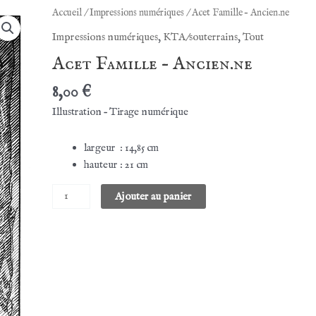
Accueil
/
Impressions numériques
/ Acet Famille – Ancien.ne
Impressions numériques
,
KTA/souterrains
,
Tout
Acet Famille – Ancien.ne
8,00
€
Illustration – Tirage numérique
largeur : 14,85 cm
hauteur : 21 cm
quantité
Ajouter au panier
de
Acet
Famille
-
Ancien.ne