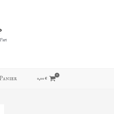
p
l'art
Panier
0,00
€